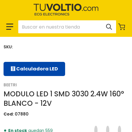
Buscar en nuestra tienda
SKU:
🧮 Calculadora LED
BEETRI
MODULO LED 1 SMD 3030 2.4W 160°
BLANCO - 12V
Cod
07880
Compartir en F
Se abre en una 
Twittear en
Se abre en
Pinear
Se ab
En stock
quedan 559