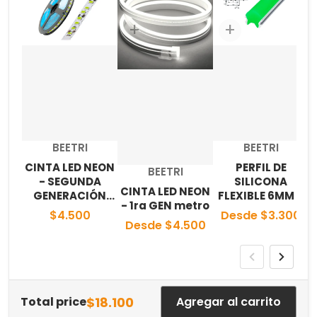
Elige "CINTA LED NEON - SEGUNDA GENE
Elige "CINTA LED NEON
Elige
Proveedor:
Proveedor:
BEETRI
BEETRI
CINTA LED NEON
PERFIL DE
Proveedor:
BEETRI
- SEGUNDA
SILICONA
CINTA LED NEON
GENERACIÓN
FLEXIBLE 6MM Y
- 1ra GEN metro
IP33
8MM
$4.500
Desde $3.300
Desde $4.500
$18.100
Total price
Agregar al carrito