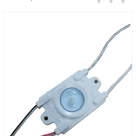
files/07880_04957302-bd4e-4c9a-9b77-5f90aba67f3
Abrir contenido multimedia 