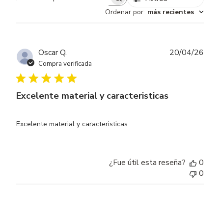
Buscar opiniones
Ordenar por
:
más recientes
Fech
Oscar Q.
20/04/26
de
Compra verificada
publ
Excelente material y caracteristicas
Excelente material y caracteristicas
¿Fue útil esta reseña?
0
0