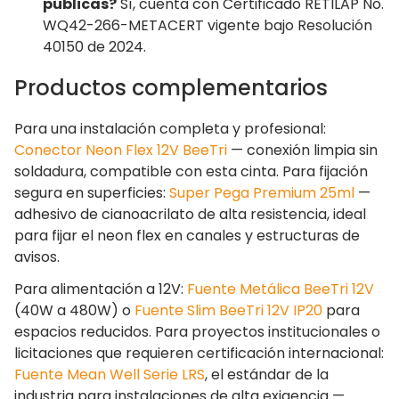
públicas?
Sí, cuenta con Certificado RETILAP No.
WQ42-266-METACERT vigente bajo Resolución
40150 de 2024.
Productos complementarios
Para una instalación completa y profesional:
Conector Neon Flex 12V BeeTri
— conexión limpia sin
soldadura, compatible con esta cinta. Para fijación
segura en superficies:
Super Pega Premium 25ml
—
adhesivo de cianoacrilato de alta resistencia, ideal
para fijar el neon flex en canales y estructuras de
avisos.
Para alimentación a 12V:
Fuente Metálica BeeTri 12V
(40W a 480W) o
Fuente Slim BeeTri 12V IP20
para
espacios reducidos. Para proyectos institucionales o
licitaciones que requieren certificación internacional:
Fuente Mean Well Serie LRS
, el estándar de la
industria para instalaciones de alta exigencia —