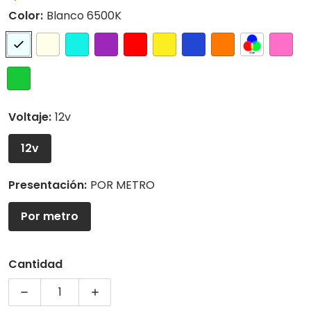
Precio regular
Color:
Blanco 6500K
Voltaje:
12v
12v
Presentación:
POR METRO
Por metro
Cantidad
Disminuir cantidad para CINTA LED NEON - 1ra GEN
Aumentar cantidad para CINTA LED NE