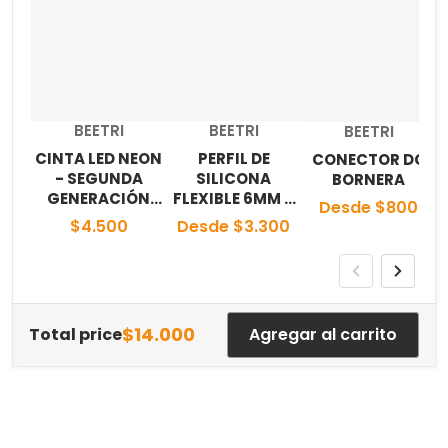
Proveedor:
Proveedor:
BEETRI
BEETRI
Proveedor:
BEETRI
CINTA LED NEON
PERFIL DE
CONECTOR DC
- SEGUNDA
SILICONA
BORNERA
GENERACIÓN
FLEXIBLE 6MM Y
Desde $800
IP33
8MM
$4.500
Desde $3.300
$14.000
Total price
Agregar al carrito