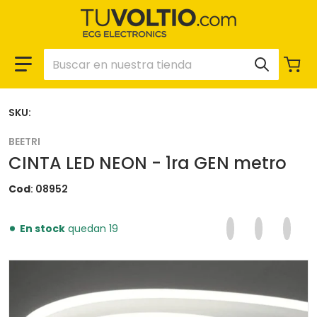
Buscar en nuestra tienda
SKU:
BEETRI
CINTA LED NEON - 1ra GEN metro
Cod
08952
Compartir en F
Se abre en una 
Twittear en
Se abre en
Pinear
Se ab
En stock
quedan 19
files/08952_7b56f283-8682-49df-9a99-32471b7422a1.
f