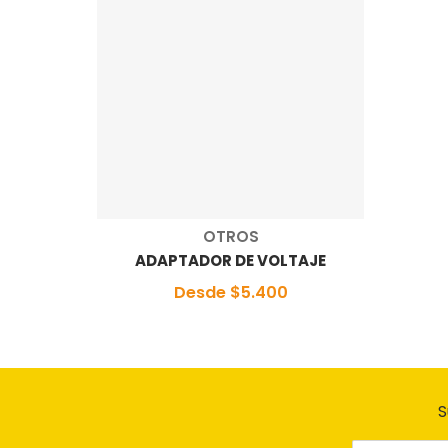
Proveedor:
OTROS
ADAPTADOR DE VOLTAJE
Desde $5.400
S