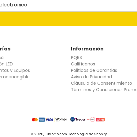
lectrónico
rías
Información
ca
PQRS
ón LED
Califícanos
ntas y Equipos
Politicas de Garantias
rmoencogible
Aviso de Privacidad
Cláusula de Consentimiento
Términos y Condiciones Prom
© 2026,
TuVoltio.com
Tecnología de Shopify