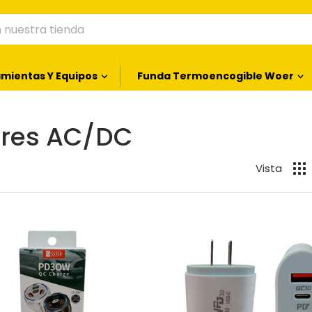
nuestra tienda
mientas Y Equipos
Funda Termoencogible Woer
ores AC/DC