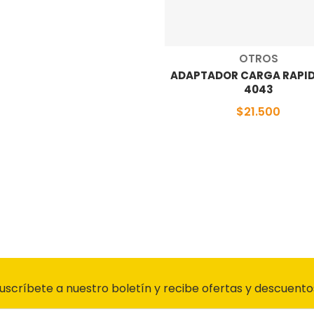
Proveedor:
OTROS
ADAPTADOR CARGA RAPID
4043
$21.500
uscríbete a nuestro boletín y recibe ofertas y descuento