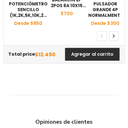
POTENCIÓMETRO
PULSADOR
2POS 6A 10X15
4
SENCILLO
GRANDE 4P
NEGRO
$700
(1K,2K,5K,10K,20
NORMALMENTE
K,50K,100K,250K,
ABIERTO
Desde $850
Desde $300
500K,1M)
(12X12mm)
$12.450
Total price
Agregar al carrito
Opiniones de clientes