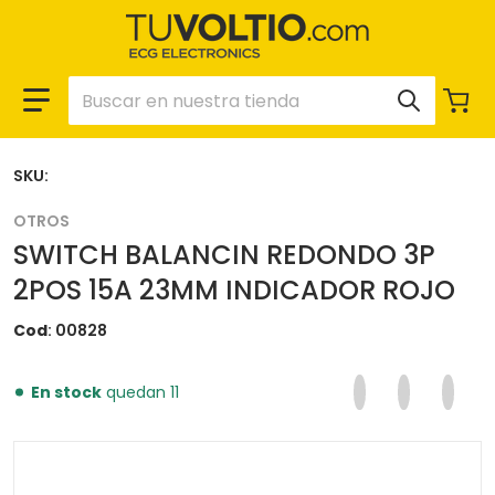
Buscar en nuestra tienda
SKU:
OTROS
SWITCH BALANCIN REDONDO 3P
2POS 15A 23MM INDICADOR ROJO
Cod
00828
Compartir en F
Se abre en una 
Twittear en
Se abre en
Pinear
Se ab
En stock
quedan 11
files/switch-balancin-redondo-3-pines-2-posiciones-