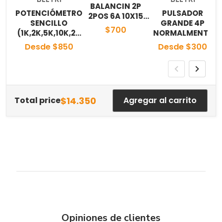
BALANCIN 2P
POTENCIÓMETRO
PULSADOR
2POS 6A 10X15
4
SENCILLO
GRANDE 4P
NEGRO
$700
(1K,2K,5K,10K,20
NORMALMENTE
K,50K,100K,250K,
ABIERTO
Desde $850
Desde $300
500K,1M)
(12X12mm)
$14.350
Total price
Agregar al carrito
Opiniones de clientes