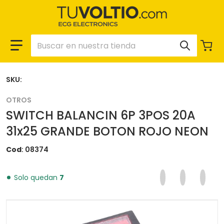
Buscar en nuestra tienda
SKU:
OTROS
SWITCH BALANCIN 6P 3POS 20A
31x25 GRANDE BOTON ROJO NEON
Cod
08374
Compartir en F
Se abre en una 
Twittear en
Se abre en
Pinear
Se ab
Solo quedan
7
files/08374_a8cb2785-ac8a-44c5-9f91-2f12948cabb