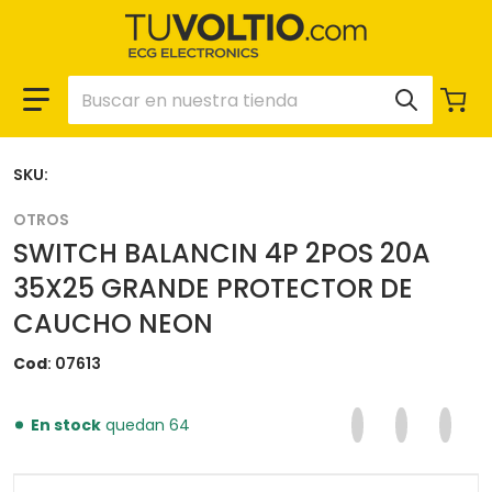
Buscar en nuestra tienda
SKU:
OTROS
SWITCH BALANCIN 4P 2POS 20A
35X25 GRANDE PROTECTOR DE
CAUCHO NEON
Cod
07613
Compartir en F
Se abre en una 
Twittear en
Se abre en
Pinear
Se ab
En stock
quedan 64
files/07613_d8d14da6-b5f4-4dde-a8b1-5275df65aa8a