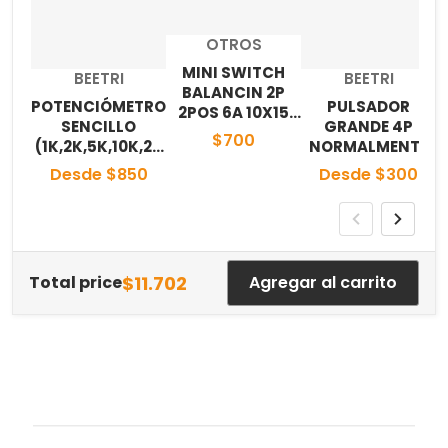
Proveedor:
OTROS
MINI SWITCH
Proveedor:
Proveedor:
BEETRI
BEETRI
BALANCIN 2P
POTENCIÓMETRO
PULSADOR
2POS 6A 10X15
SENCILLO
GRANDE 4P
NEGRO
$700
(1K,2K,5K,10K,20
NORMALMENTE
K,50K,100K,250K,
ABIERTO
Desde $850
Desde $300
500K,1M)
(12X12mm)
$11.702
Total price
Agregar al carrito