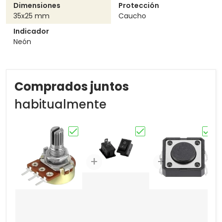
Dimensiones
Protección
35x25 mm
Caucho
Indicador
Neón
Comprados juntos
habitualmente
Elige "POTENCIÓMETRO SENCILLO (1K,2K,5
Elige "MINI SWITCH BA
Elig