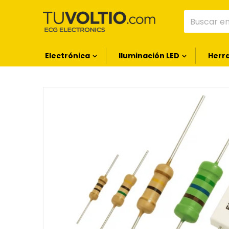
Buscar en 
Electrónica
Iluminación LED
Herr
files/04915_a7aaa3ed-2ef8-45d5-ac0c-8719
Abrir c