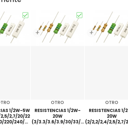
NCIAS 1/2W (1/1,2/1,5/1,8/10/12/15/18/100/120/150/180) ?"
Elige "RESISTENCIAS 1/2W-5W (2/2,2/2,4/2,5/2
Elige "RESISTENCIAS 1
roveedor:
Proveedor:
Proveedor
OTRO
OTRO
OTRO
CIAS 1/2W-5W
RESISTENCIAS 1/2W-
RESISTENCIAS 1/
/2,5/2,7/20/22
20W
20W
0/220/240/27
(3/3.3/3.6/3.9/30/33/3
(2/2,2/2,4/2,5/2,7/
) K?
6/39/300/330/360/390
/24/27/200/220/2