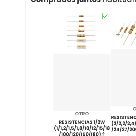
Elige "RESISTE
P
Proveedor:
OTRO
RESISTEN
RESISTENCIAS 1/2W
(2/2,2/2,4
(1/1,2/1,5/1,8/10/12/15/18
/24/27/20
/100/120/150/180) ?
0