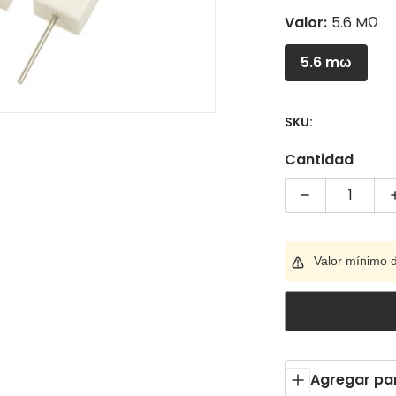
Valor:
5.6 MΩ
5.6 mω
SKU:
Cantidad
Disminuir c
Valor mínimo 
Agregar pa