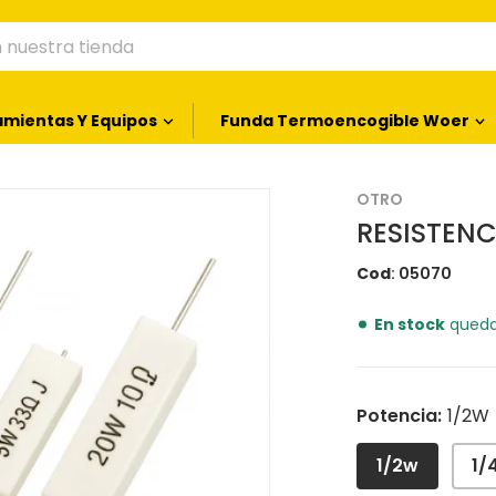
nuestra tienda
amientas Y Equipos
Funda Termoencogible Woer
418699c0.png
OTRO
RESISTENC
Cod
05070
En stock
queda
Potencia:
1/2W
ontenido multimedia 1 en vista de galería
1/2w
1/