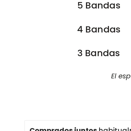
Comprados juntos
habitua