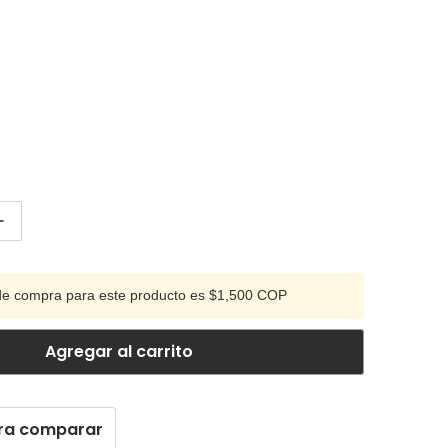
antidad para RESISTENCIAS 1/2W-1/4W (5,6) M?
Aumentar cantidad para RESISTENCIAS 1/2W-1/4W (5,6
de compra para este producto es $1,500 COP
Agregar al carrito
ra comparar