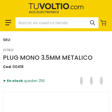
Buscar en nuestra tienda
SKU:
OTRO
PLUG MONO 3.5MM METALICO
Cod
00418
Compartir en F
Se abre en una 
Twittear en
Se abre en
Pinear
Se ab
En stock
quedan 256
files/00418_79ee3711-a233-4f3b-9bff-19658f55e605.p