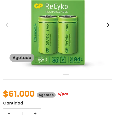
Abrir contenido multimedia 
Agotado
$61.000
$/par
Agotado
Precio regular
Cantidad