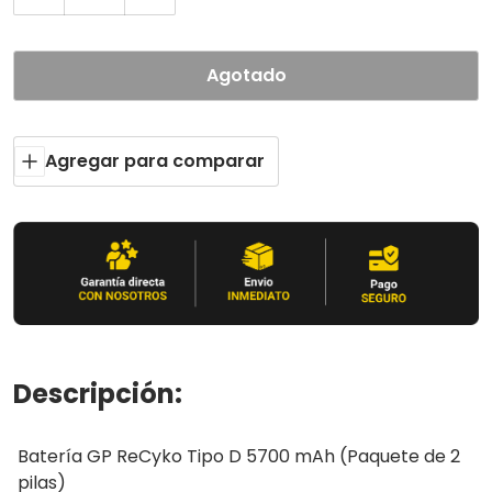
Disminuir cantidad para 
Agotado
Agregar para comparar
Descripción:
Batería GP ReCyko Tipo D 5700 mAh (Paquete de 2
pilas)