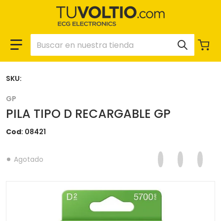
Buscar en nuestra tienda
SKU:
GP
PILA TIPO D RECARGABLE GP
Cod
08421
Compartir en F
Se abre en una 
Twittear en
Se abre en
Pinear
Se ab
Agotado
files/08421-1.webp
f