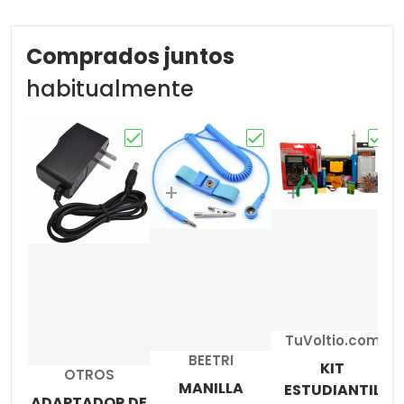
Comprados juntos
habitualmente
Elige "ADAPTADOR DE VOLTAJE"
Elige "MANILLA ANTIES
Elige
Proveedor:
TuVoltio.com
Proveedor:
BEETRI
KIT
Proveedor:
OTROS
MANILLA
ESTUDIANTIL
ADAPTADOR DE