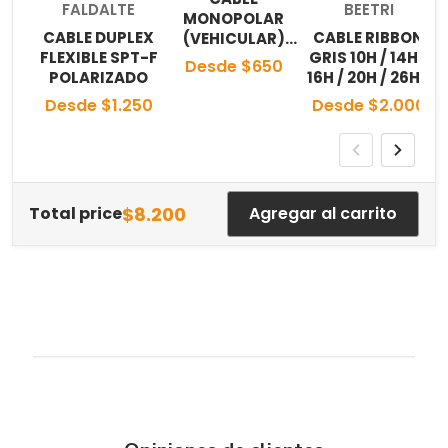
Proveedor:
Proveedor:
FALDALTE
BEETRI
MONOPOLAR
CABLE DUPLEX
CABLE RIBBON
(VEHICULAR)
FLEXIBLE SPT-F
GRIS 10H / 14H /
FLEXIBLE AWM
Desde $650
POLARIZADO
16H / 20H / 26H /
105°C
40H / 60H
Desde $1.250
Desde $2.000
$8.200
Total price
Agregar al carrito