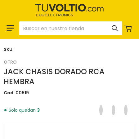
Buscar en nuestra tienda
SKU:
OTRO
JACK CHASIS DORADO RCA
HEMBRA
Cod
00519
Compartir en F
Se abre en una 
Twittear en
Se abre en
Pinear
Se ab
Solo quedan
3
files/00519_54eab042-2483-4a0f-b109-834038716e52