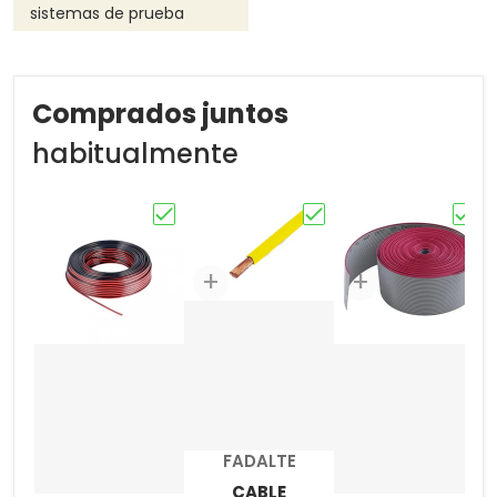
sistemas de prueba
Comprados juntos
habitualmente
Elige "CABLE DUPLEX FLEXIBLE SPT-F PO
Elige "CABLE MONOPOL
Elige
Proveedor:
FADALTE
CABLE