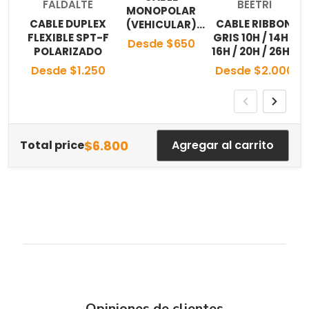
Proveedor:
Proveedor:
FALDALTE
BEETRI
MONOPOLAR
CABLE DUPLEX
CABLE RIBBON
(VEHICULAR)
FLEXIBLE SPT-F
GRIS 10H / 14H /
FLEXIBLE AWM
Desde $650
POLARIZADO
16H / 20H / 26H /
105°C
40H / 60H
Desde $1.250
Desde $2.000
$6.800
Total price
Agregar al carrito
Opiniones de clientes