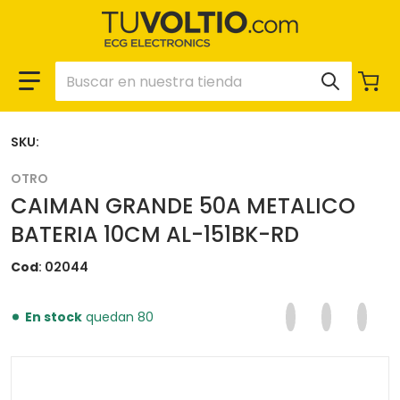
Buscar en nuestra tienda
SKU:
OTRO
CAIMAN GRANDE 50A METALICO
BATERIA 10CM AL-151BK-RD
Cod
02044
Compartir en F
Se abre en una 
Twittear en
Se abre en
Pinear
Se ab
En stock
quedan 80
files/02044_ea9f8aa1-60ba-4c47-a164-9cb46cdbf5c