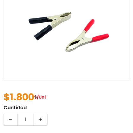
Abrir contenido multimedia 
$1.800
$/Uni
Precio regular
Cantidad
Disminuir cantidad para CAIMAN GRANDE 50A MET
Aumentar cantidad para CAIMAN GRA