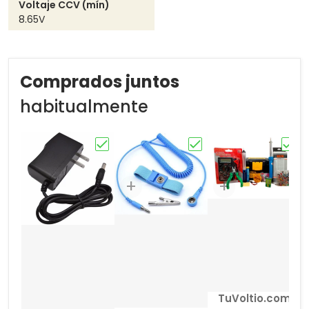
Voltaje CCV (mín)
8.65V
Comprados juntos
habitualmente
Elige "ADAPTADOR DE VOLTAJE"
Elige "MANILLA ANTIES
Elige
Proveedor:
TuVoltio.com