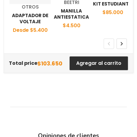
Proveedor:
BEETRI
KIT ESTUDIANTIL
Proveedor:
OTROS
MANILLA
$85.000
ADAPTADOR DE
ANTIESTATICA
VOLTAJE
$4.500
Desde $5.400
$103.650
Total price
Agregar al carrito
Opiniones de clientes