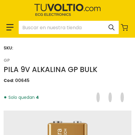
Buscar en nuestra tienda
SKU:
GP
PILA 9V ALKALINA GP BULK
Cod
00645
Compartir en F
Se abre en una 
Twittear en
Se abre en
Pinear
Se ab
Solo quedan
4
files/00352-1.webp